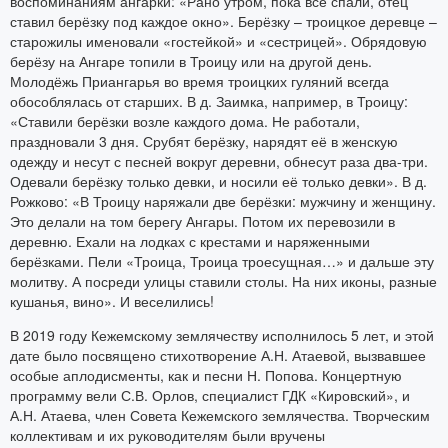
воспоминаниям ангарки: «Рано утром, пока все спали, отец
ставил берёзку под каждое окно». Берёзку – троицкое деревце –
старожилы именовали «гостейкой» и «сестрицей». Обрядовую
берёзу на Ангаре топили в Троицу или на другой день.
Молодёжь Приангарья во время троицких гуляний всегда
обособлялась от старших. В д. Заимка, например, в Троицу:
«Ставили берёзки возле каждого дома. Не работали,
праздновали 3 дня. Срубят берёзку, нарядят её в женскую
одежду и несут с песней вокруг деревни, обнесут раза два-три.
Одевали берёзку только девки, и носили её только девки». В д.
Рожково: «В Троицу наряжали две берёзки: мужчину и женщину.
Это делали на том берегу Ангары. Потом их перевозили в
деревню. Ехали на лодках с крестами и наряженными
берёзками. Пели «Троица, Троица троесущная…» и дальше эту
молитву. А посреди улицы ставили столы. На них иконы, разные
кушанья, вино». И веселились!
В 2019 году Кежемскому землячеству исполнилось 5 лет, и этой
дате было посвящено стихотворение А.Н. Атаевой, вызвавшее
особые аплодисменты, как и песни Н. Попова. Концертную
программу вели С.В. Орлов, специалист ГДК «Кировский», и
А.Н. Атаева, член Совета Кежемского землячества. Творческим
коллективам и их руководителям были вручены