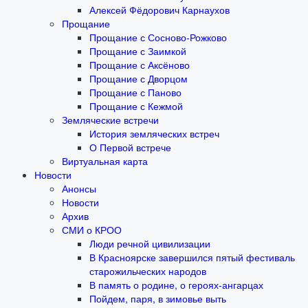
Алексей Фёдорович Карнаухов
Прощание
Прощание с Сосново-Рожково
Прощание с Заимкой
Прощание с Аксёново
Прощание с Дворцом
Прощание с Паново
Прощание с Кежмой
Земляческие встречи
История земляческих встреч
О Первой встрече
Виртуальная карта
Новости
Анонсы
Новости
Архив
СМИ о КРОО
Люди речной цивилизации
В Красноярске завершился пятый фестиваль
старожильческих народов
В память о родине, о героях-ангарцах
Пойдем, паря, в зимовье выть