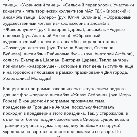
танец», «Украинский танец», «Сельский переполох»). Участники
концерта - пять творческих коллективов МАУ ГДК «Кировский»:
ансамбль танца «Болеро» (рук. Юлия Калинина), «Образцовый
художественный коллектив» фольклорный ансамбль
«Жаворонушки» (рук. Виктория Царёва), ансамбль «Родные
напевы» (рук. Анатолий Аксёнов), «Образцовый
художественный коллектив» ансамбль эстрадного танца
«Созвездие детства» (рук. Татьяна Боярова, Светлана
Бубнова), ансамбль «Рябиновые бусы» (рук. Анатолий Аксёнов),
солисты Екатерина Шарпан, Виктория Царёва. Тепло ангарцы
принимали «жаворонушек», которые в этот день выступили ещё
и на городской площадке в рамках празднования Дня города.
Уработались! Молодцы!
Концертная программа завершилась выступлением родного
для нас фольклорного ансамбля «Живая СтАрина» (рук. Игорь
Горев)! В концертной программе прозвучала тема
празднования Троицы на Ангаре, поскольку Фестиваль
проходил в преддверии этого праздника. Так, у старожилов, в
отличие от более поздних засельников Сибири, существовала
традиция украшать дома к празднику берёзками снаружи:
укрепляли на воротах, ставили под окнами и во дворе. По