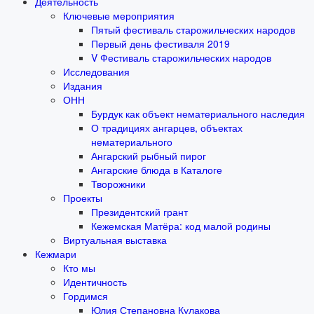
Деятельность
Ключевые мероприятия
Пятый фестиваль старожильческих народов
Первый день фестиваля 2019
V Фестиваль старожильческих народов
Исследования
Издания
ОНН
Бурдук как объект нематериального наследия
О традициях ангарцев, объектах
нематериального
Ангарский рыбный пирог
Ангарские блюда в Каталоге
Творожники
Проекты
Президентский грант
Кежемская Матёра: код малой родины
Виртуальная выставка
Кежмари
Кто мы
Идентичность
Гордимся
Юлия Степановна Кулакова