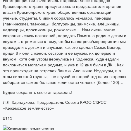
На мероприятии «Фестиваль старожильческих народов
Красноярского края» присутствовали представители органов
власти Красноярского края, общественных организаций,
учёные, студенты. 8 июня собрались кежмари, пановцы
(панчинские), таёжинцы, болтуринцы, заимские, алёшкинцы,
недокурцы, проспихинцы, рожковские.... Нам очень важно
сохранить связь поколений, передать Память о родине детям и
внукам... стремиться к тому, чтобы на встречи/мероприятия мы
приходили с детьми и внуками, как это сделал Сизых Виктор,
придя 8 июня с женой, сестрой и её мужем, их дочерью и
внуком, хотя они утром вернулись из Кодинска, куда ездили
поклониться могилкам родных, и уже к 12 дня были в ДК... Как
это происходит на встречах Заимки-Алешкино-Недокуры, и в
этом сила этой группы, - не случайно второй год на их встречах
собирается самое большое количество человек (более 130)…
Будем сохранять свою ангарскость!
Л.Л. Карнаухова, Председатель Совета КРОО СКРСС
«Кежемское землячество»
2115