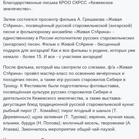
Благодарственные письма КРОО СКРСС «Кежемское
землячество».
Затем состоялся просмотр фильма А. Гришакова «Живая
СтАрина», посвящённый русской старожильческой (ангарской)
песне и фольклорному ансамблю «Живая СтАрина» -
единственному в России исполнителю русских старожильческих
(ангарских) песен. Фильм о Живой СтАрине - бесценный
подарок для ангарцев! Как и все фильмы о родине, которых уже
немало - более 15. И все - с участием ангарцев!
После фильма, который мы смотрели со слезами, ф/а «Живая
СтАрина» провёл мастер-класс по освоению вечёрочных и
походячих песен, а также игр русских старожилов Сибири в
Троицу. К Фестивалю были подготовлены фотовыставка,
посвящённая культуре русских старожилов Сибири и
деятельности Кежемского землячества, а также выставка-
дегустация блюд традиционной русской старожильческой кухни:
рыбный пирог (Г. Хомайко); пирог ягодный и шаньги (Т.
Деревянных); щука заливная (Т. Турова); икряник, мучная каша,
ельчики, бурдук (Н. Попова); молочный кисель, творожники (А.
Атаева). Закончилось мероприятие общей чай-паузой.