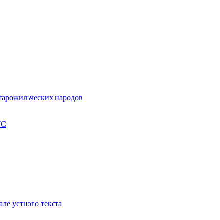
старожильческих народов
ТС
але устного текста