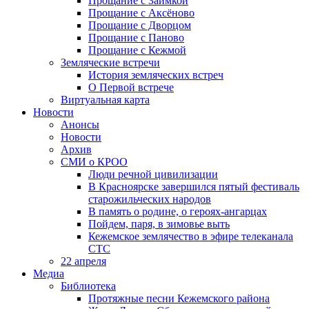
Прощание с Заимкой
Прощание с Аксёново
Прощание с Дворцом
Прощание с Паново
Прощание с Кежмой
Земляческие встречи
История земляческих встреч
О Первой встрече
Виртуальная карта
Новости
Анонсы
Новости
Архив
СМИ о КРОО
Люди речной цивилизации
В Красноярске завершился пятый фестиваль
старожильческих народов
В память о родине, о героях-ангарцах
Пойдем, паря, в зимовье выть
Кежемское землячество в эфире телеканала
СТС
22 апреля
Медиа
Библиотека
Протяжные песни Кежемского района