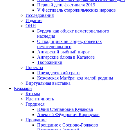
Первый день фестиваля 2019
V Фестиваль старожильческих народов
Исследования
Издания
ОНН
Бурдук как объект нематериального
наследия
О традициях ангарцев, объектах
нематериального
Ангарский рыбный пирог
Ангарские блюда в Каталоге
Творожники
Проекты
Президентский грант
Кежемская Матёра: код малой родины
Виртуальная выставка
Кежмари
Кто мы
Идентичность
Гордимся
Юлия Степановна Кулакова
Алексей Фёдорович Карнаухов
Прощание
Прощание с Сосново-Рожково