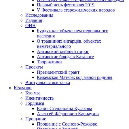
Первый день фестиваля 2019
V Фестиваль старожильческих народов
Исследования
Издания
ОНН
Бурдук как объект нематериального
наследия
О традициях ангарцев, объектах
нематериального
Ангарский рыбный пирог
Ангарские блюда в Каталоге
Творожники
Проекты
Президентский грант
Кежемская Матёра: код малой родины
Виртуальная выставка
Кежмари
Кто мы
Идентичность
Гордимся
Юлия Степановна Кулакова
Алексей Фёдорович Карнаухов
Прощание
Прощание с Сосново-Рожково