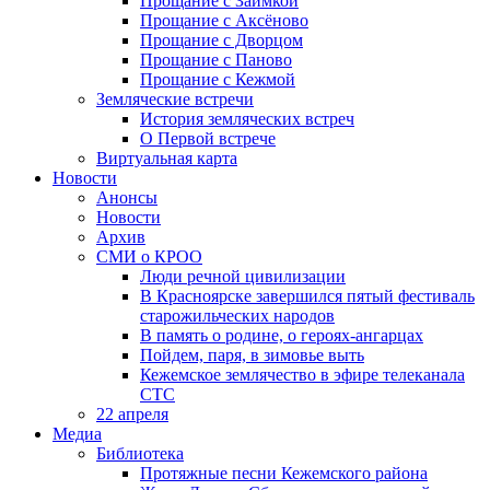
Прощание с Заимкой
Прощание с Аксёново
Прощание с Дворцом
Прощание с Паново
Прощание с Кежмой
Земляческие встречи
История земляческих встреч
О Первой встрече
Виртуальная карта
Новости
Анонсы
Новости
Архив
СМИ о КРОО
Люди речной цивилизации
В Красноярске завершился пятый фестиваль
старожильческих народов
В память о родине, о героях-ангарцах
Пойдем, паря, в зимовье выть
Кежемское землячество в эфире телеканала
СТС
22 апреля
Медиа
Библиотека
Протяжные песни Кежемского района