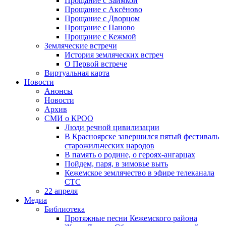
Прощание с Заимкой
Прощание с Аксёново
Прощание с Дворцом
Прощание с Паново
Прощание с Кежмой
Земляческие встречи
История земляческих встреч
О Первой встрече
Виртуальная карта
Новости
Анонсы
Новости
Архив
СМИ о КРОО
Люди речной цивилизации
В Красноярске завершился пятый фестиваль
старожильческих народов
В память о родине, о героях-ангарцах
Пойдем, паря, в зимовье выть
Кежемское землячество в эфире телеканала
СТС
22 апреля
Медиа
Библиотека
Протяжные песни Кежемского района