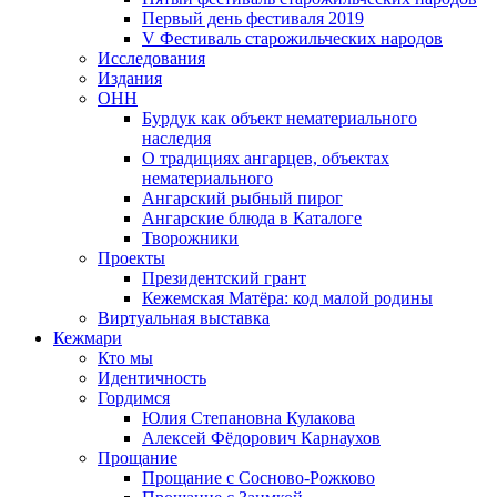
Первый день фестиваля 2019
V Фестиваль старожильческих народов
Исследования
Издания
ОНН
Бурдук как объект нематериального
наследия
О традициях ангарцев, объектах
нематериального
Ангарский рыбный пирог
Ангарские блюда в Каталоге
Творожники
Проекты
Президентский грант
Кежемская Матёра: код малой родины
Виртуальная выставка
Кежмари
Кто мы
Идентичность
Гордимся
Юлия Степановна Кулакова
Алексей Фёдорович Карнаухов
Прощание
Прощание с Сосново-Рожково