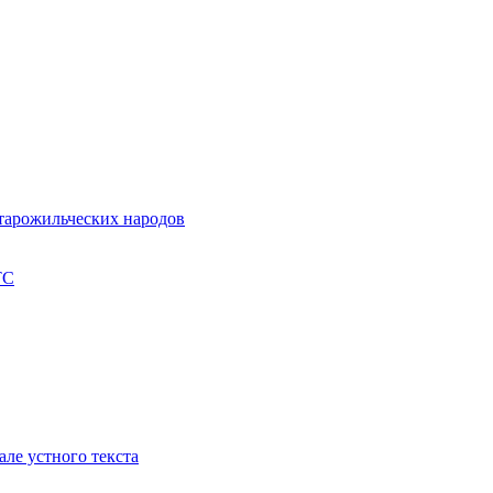
старожильческих народов
ТС
але устного текста