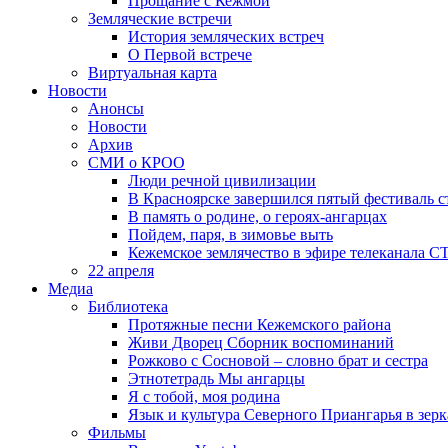
Прощание с Кежмой
Земляческие встречи
История земляческих встреч
О Первой встрече
Виртуальная карта
Новости
Анонсы
Новости
Архив
СМИ о КРОО
Люди речной цивилизации
В Красноярске завершился пятый фестиваль 
В память о родине, о героях-ангарцах
Пойдем, паря, в зимовье выть
Кежемское землячество в эфире телеканала С
22 апреля
Медиа
Библиотека
Протяжные песни Кежемского района
Живи Дворец Сборник воспоминаний
Рожково с Сосновой – словно брат и сестра
Этнотетрадь Мы ангарцы
Я с тобой, моя родина
Язык и культура Северного Приангарья в зерк
Фильмы