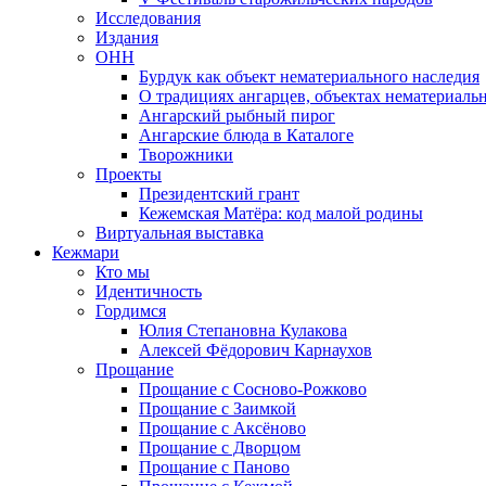
Исследования
Издания
ОНН
Бурдук как объект нематериального наследия
О традициях ангарцев, объектах нематериаль
Ангарский рыбный пирог
Ангарские блюда в Каталоге
Творожники
Проекты
Президентский грант
Кежемская Матёра: код малой родины
Виртуальная выставка
Кежмари
Кто мы
Идентичность
Гордимся
Юлия Степановна Кулакова
Алексей Фёдорович Карнаухов
Прощание
Прощание с Сосново-Рожково
Прощание с Заимкой
Прощание с Аксёново
Прощание с Дворцом
Прощание с Паново