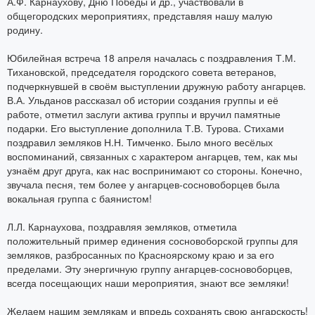
А.Ф. Карнаухову, Дню Победы и др., участвовали в
общегородских мероприятиях, представляя нашу малую
родину.
Юбилейная встреча 18 апреля началась с поздравления Т.М.
Тихановской, председателя городского совета ветеранов,
подчеркнувшей в своём выступлении дружную работу ангарцев.
В.А. Ульданов рассказал об истории создания группы и её
работе, отметил заслуги актива группы и вручил памятные
подарки. Его выступление дополнила Т.В. Турова. Стихами
поздравил земляков Н.Н. Тимченко. Было много весёлых
воспоминаний, связанных с характером ангарцев, тем, как мы
узнаём друг друга, как нас воспринимают со стороны. Конечно,
звучала песня, тем более у ангарцев-сосновоборцев была
вокальная группа с баянистом!
Л.Л. Карнаухова, поздравляя земляков, отметила
положительный пример единения сосновоборской группы для
земляков, разбросанных по Красноярскому краю и за его
пределами. Эту энергичную группу ангарцев-сосновоборцев,
всегда посещающих наши мероприятия, знают все земляки!
Желаем нашим землякам и впредь сохранять свою ангарскость!