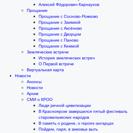
Алексей Фёдорович Карнаухов
Прощание
Прощание с Сосново-Рожково
Прощание с Заимкой
Прощание с Аксёново
Прощание с Дворцом
Прощание с Паново
Прощание с Кежмой
Земляческие встречи
История земляческих встреч
О Первой встрече
Виртуальная карта
Новости
Анонсы
Новости
Архив
СМИ о КРОО
Люди речной цивилизации
В Красноярске завершился пятый фестиваль
старожильческих народов
В память о родине, о героях-ангарцах
Пойдем, паря, в зимовье выть