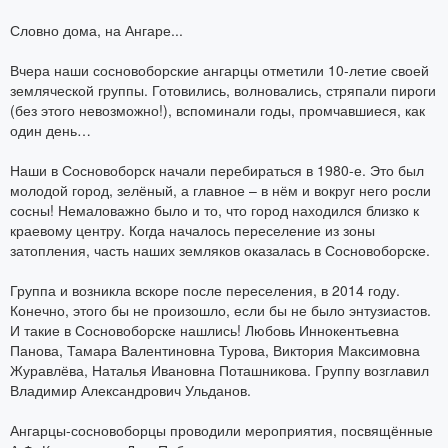
Словно дома, на Ангаре...
Вчера наши сосновоборские ангарцы отметили 10-летие своей
земляческой группы. Готовились, волновались, стряпали пироги
(без этого невозможно!), вспоминали годы, промчавшиеся, как
один день…
Наши в Сосновоборск начали перебираться в 1980-е. Это был
молодой город, зелёный, а главное – в нём и вокруг него росли
сосны! Немаловажно было и то, что город находился близко к
краевому центру. Когда началось переселение из зоны
затопления, часть наших земляков оказалась в Сосновоборске.
Группа и возникла вскоре после переселения, в 2014 году.
Конечно, этого бы не произошло, если бы не было энтузиастов.
И такие в Сосновоборске нашлись! Любовь Иннокентьевна
Панова, Тамара Валентиновна Турова, Виктория Максимовна
Журавлёва, Наталья Ивановна Поташникова. Группу возглавил
Владимир Александрович Ульданов.
Ангарцы-сосновоборцы проводили мероприятия, посвящённые