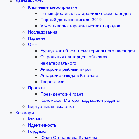
Деятельность
Ключевые мероприятия
Пятый фестиваль старожильческих народов
Первый день фестиваля 2019
V Фестиваль старожильческих народов
Исследования
Издания
ОНН
Бурдук как объект нематериального наследия
О традициях ангарцев, объектах
нематериального
Ангарский рыбный пирог
Ангарские блюда в Каталоге
Творожники
Проекты
Президентский грант
Кежемская Матёра: код малой родины
Виртуальная выставка
Кежмари
Кто мы
Идентичность
Гордимся
Юлия Степановна Кулакова