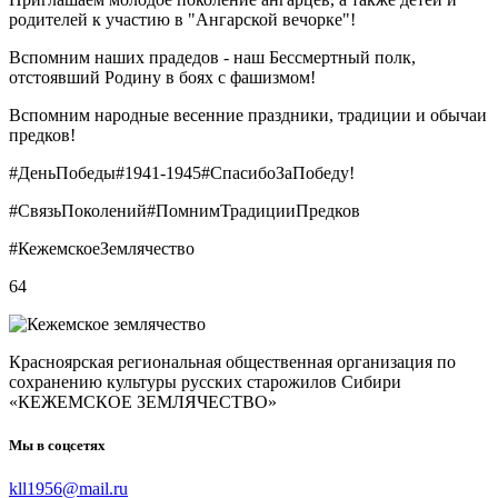
родителей к участию в "Ангарской вечорке"!
Вспомним наших прадедов - наш Бессмертный полк,
отстоявший Родину в боях с фашизмом!
Вспомним народные весенние праздники, традиции и обычаи
предков!
#ДеньПобеды#1941-1945#СпасибоЗаПобеду!
#СвязьПоколений#ПомнимТрадицииПредков
#КежемскоеЗемлячество
64
Красноярская региональная общественная организация по
сохранению культуры русских старожилов Сибири
«КЕЖЕМСКОЕ ЗЕМЛЯЧЕСТВО»
Мы в соцсетях
kll1956@mail.ru