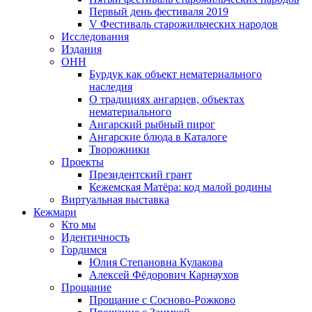
Первый день фестиваля 2019
V Фестиваль старожильческих народов
Исследования
Издания
ОНН
Бурдук как объект нематериального
наследия
О традициях ангарцев, объектах
нематериального
Ангарский рыбный пирог
Ангарские блюда в Каталоге
Творожники
Проекты
Президентский грант
Кежемская Матёра: код малой родины
Виртуальная выставка
Кежмари
Кто мы
Идентичность
Гордимся
Юлия Степановна Кулакова
Алексей Фёдорович Карнаухов
Прощание
Прощание с Сосново-Рожково