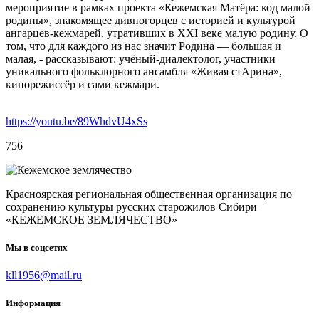
мероприятие в рамках проекта «Кежемская Матёра: код малой
родины», знакомящее дивногорцев с историей и культурой
ангарцев-кежмарей, утративших в XXI веке малую родину. О
том, что для каждого из нас значит Родина — большая и
малая, - рассказывают: учёный-диалектолог, участники
уникального фольклорного ансамбля «Живая стАрина»,
кинорежиссёр и сами кежмари.
https://youtu.be/89WhdvU4xSs
756
Красноярская региональная общественная организация по
сохранению культуры русских старожилов Сибири
«КЕЖЕМСКОЕ ЗЕМЛЯЧЕСТВО»
Мы в соцсетях
kll1956@mail.ru
Информация