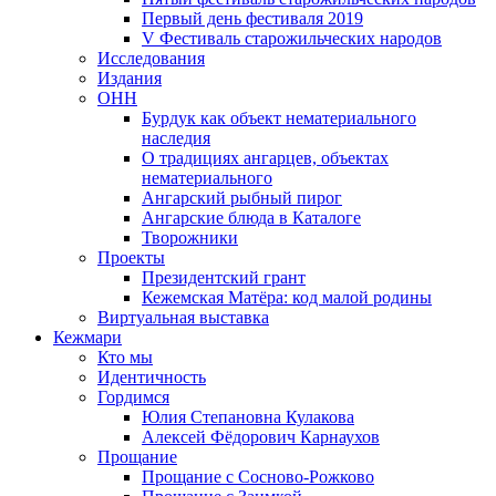
Первый день фестиваля 2019
V Фестиваль старожильческих народов
Исследования
Издания
ОНН
Бурдук как объект нематериального
наследия
О традициях ангарцев, объектах
нематериального
Ангарский рыбный пирог
Ангарские блюда в Каталоге
Творожники
Проекты
Президентский грант
Кежемская Матёра: код малой родины
Виртуальная выставка
Кежмари
Кто мы
Идентичность
Гордимся
Юлия Степановна Кулакова
Алексей Фёдорович Карнаухов
Прощание
Прощание с Сосново-Рожково