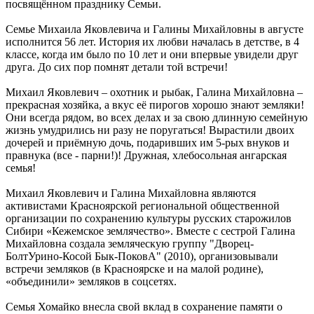
посвящённом празднику Семьи.
Семье Михаила Яковлевича и Галины Михайловны в августе
исполнится 56 лет. История их любви началась в детстве, в 4
классе, когда им было по 10 лет и они впервые увидели друг
друга. До сих пор помнят детали той встречи!
Михаил Яковлевич – охотник и рыбак, Галина Михайловна –
прекрасная хозяйка, а вкус её пирогов хорошо знают земляки!
Они всегда рядом, во всех делах и за свою длинную семейную
жизнь умудрились ни разу не поругаться! Вырастили двоих
дочерей и приёмную дочь, подаривших им 5-рых внуков и
правнука (все - парни!)! Дружная, хлебосольная ангарская
семья!
Михаил Яковлевич и Галина Михайловна являются
активистами Красноярской региональной общественной
организации по сохранению культуры русских старожилов
Сибири «Кежемское землячество». Вместе с сестрой Галина
Михайловна создала земляческую группу "Дворец-
БолтУрино-Косой Бык-ПоковА" (2010), организовывали
встречи земляков (в Красноярске и на малой родине),
«объединили» земляков в соцсетях.
Семья Хомайко внесла свой вклад в сохранение памяти о