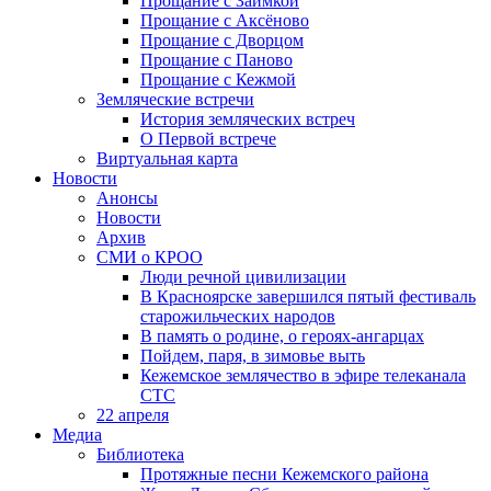
Прощание с Заимкой
Прощание с Аксёново
Прощание с Дворцом
Прощание с Паново
Прощание с Кежмой
Земляческие встречи
История земляческих встреч
О Первой встрече
Виртуальная карта
Новости
Анонсы
Новости
Архив
СМИ о КРОО
Люди речной цивилизации
В Красноярске завершился пятый фестиваль
старожильческих народов
В память о родине, о героях-ангарцах
Пойдем, паря, в зимовье выть
Кежемское землячество в эфире телеканала
СТС
22 апреля
Медиа
Библиотека
Протяжные песни Кежемского района