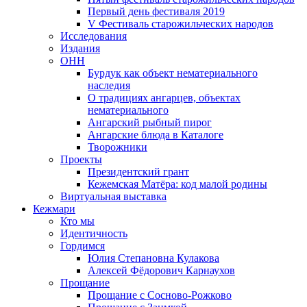
Первый день фестиваля 2019
V Фестиваль старожильческих народов
Исследования
Издания
ОНН
Бурдук как объект нематериального
наследия
О традициях ангарцев, объектах
нематериального
Ангарский рыбный пирог
Ангарские блюда в Каталоге
Творожники
Проекты
Президентский грант
Кежемская Матёра: код малой родины
Виртуальная выставка
Кежмари
Кто мы
Идентичность
Гордимся
Юлия Степановна Кулакова
Алексей Фёдорович Карнаухов
Прощание
Прощание с Сосново-Рожково