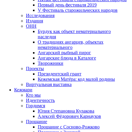
Первый день фестиваля 2019
V Фестиваль старожильческих народов
Исследования
Издания
ОНН
Бурдук как объект нематериального
наследия
О традициях ангарцев, объектах
нематериального
Ангарский рыбный пирог
Ангарские блюда в Каталоге
Творожники
Проекты
Президентский грант
Кежемская Матёра: код малой родины
Виртуальная выставка
Кежмари
Кто мы
Идентичность
Гордимся
Юлия Степановна Кулакова
Алексей Фёдорович Карнаухов
Прощание
Прощание с Сосново-Рожково