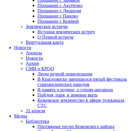
Прощание с Заимкой
Прощание с Аксёново
Прощание с Дворцом
Прощание с Паново
Прощание с Кежмой
Земляческие встречи
История земляческих встреч
О Первой встрече
Виртуальная карта
Новости
Анонсы
Новости
Архив
СМИ о КРОО
Люди речной цивилизации
В Красноярске завершился пятый фестиваль
старожильческих народов
В память о родине, о героях-ангарцах
Пойдем, паря, в зимовье выть
Кежемское землячество в эфире телеканала
СТС
22 апреля
Медиа
Библиотека
Протяжные песни Кежемского района