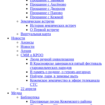
Прощание с Заимкой
Прощание с Аксёново
Прощание с Дворцом
Прощание с Паново
Прощание с Кежмой
Земляческие встречи
История земляческих встреч
О Первой встрече
Виртуальная карта
Новости
Анонсы
Новости
Архив
СМИ о КРОО
Люди речной цивилизации
В Красноярске завершился пятый фестиваль
старожильческих народов
В память о родине, о героях-ангарцах
Пойдем, паря, в зимовье выть
Кежемское землячество в эфире телеканала
СТС
22 апреля
Медиа
Библиотека
Протяжные песни Кежемского района