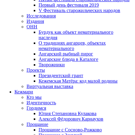
Первый день фестиваля 2019
V Фестиваль старожильческих народов
Исследования
Издания
ОНН
Бурдук как объект нематериального
наследия
О традициях ангарцев, объектах
нематериального
Ангарский рыбный пирог
Ангарские блюда в Каталоге
Творожники
Проекты
Президентский грант
Кежемская Матёра: код малой родины
Виртуальная выставка
Кежмари
Кто мы
Идентичность
Гордимся
Юлия Степановна Кулакова
Алексей Фёдорович Карнаухов
Прощание
Прощание с Сосново-Рожково