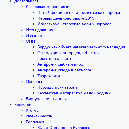
Деятельность
Ключевые мероприятия
Пятый фестиваль старожильческих народов
Первый день фестиваля 2019
V Фестиваль старожильческих народов
Исследования
Издания
ОНН
Бурдук как объект нематериального наследия
О традициях ангарцев, объектах
нематериального
Ангарский рыбный пирог
Ангарские блюда в Каталоге
Творожники
Проекты
Президентский грант
Кежемская Матёра: код малой родины
Виртуальная выставка
Кежмари
Кто мы
Идентичность
Гордимся
Юлия Степановна Кулакова