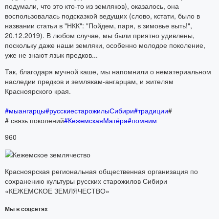
подумали, что это кто-то из земляков), оказалось, она
воспользовалась подсказкой ведущих (слово, кстати, было в
названии статьи в "НКК": "Пойдем, паря, в зимовье выть!",
20.12.2019). В любом случае, мы были приятно удивлены,
поскольку даже наши земляки, особенно молодое поколение,
уже не знают язык предков...
Так, благодаря мучной каше, мы напомнили о нематериальном
наследии предков и землякам-ангарцам, и жителям
Красноярского края.
#мыангарцы
#русскиестарожилыСибири
#традиции
#
# связь поколений
#КежемскаяМатёра
#помним
960
Красноярская региональная общественная организация по
сохранению культуры русских старожилов Сибири
«КЕЖЕМСКОЕ ЗЕМЛЯЧЕСТВО»
Мы в соцсетях