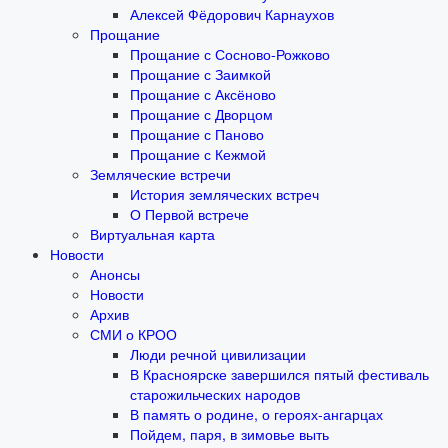
Алексей Фёдорович Карнаухов
Прощание
Прощание с Сосново-Рожково
Прощание с Заимкой
Прощание с Аксёново
Прощание с Дворцом
Прощание с Паново
Прощание с Кежмой
Земляческие встречи
История земляческих встреч
О Первой встрече
Виртуальная карта
Новости
Анонсы
Новости
Архив
СМИ о КРОО
Люди речной цивилизации
В Красноярске завершился пятый фестиваль
старожильческих народов
В память о родине, о героях-ангарцах
Пойдем, паря, в зимовье выть