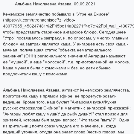
Альбина Николаевна Атаева. 09.09.2021
Кежемское землячество побывало в "Утре на Енисее"
(https://vk.com/utronaenisee?z=video-
43077955_456247481%2F45be14a02271ff4e7c%2Fpl_wall_-430779
чтобы представить старинное ангарское блюдо. Сегодняшнее
"Утро" посвящалось завтраку, и, по опросам, у многих главным
блюдом на завтрак является каша. У ангарцев есть своя каша -
мучная, получившая статус "объекта нематериального
значения" (ОНН) регионального значения! Ангарцы называют
её "мушной", а ещё "молосной", т.е. приготовленной на молоке.
Каша мучная была с комочками и без, но дети обычно
предпочитали кашу с комочками.
Альбина Николаевна Атаева, активист Кежемского землячества,
приготовила кашу в прямом эфире, её продегустировали
ведущие. Кроме того, наш буклет "Ангарская кухня/Кухня
русских старожилов Сибири" и магнитик с ангарской присказкой:
"Ангарцы любят кашу мушнУ да рыбу душнУ!" стал призом для
зрителей, которым был задан вопрос: "Что такое "выть"?". Одна
из зрительниц почти сразу угадала его значение, и, когда
ведущий уточнил, откуда она знает слово (честно говоря, мы