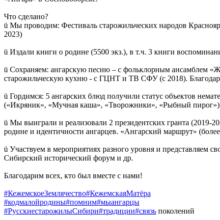
Что сделано?
ü Мы проводим: Фестиваль старожильческих народов Красноярск
2023)
ü Издали книги о родине (5500 экз.), в т.ч. 3 книги воспомин
ü Сохраняем: ангарскую песню – с фольклорным ансамблем «Жи
старожильческую кухню - с ГЦНТ и ТВ СФУ (с 2018). Благода
ü Гордимся: 5 ангарских блюд получили статус объектов нема
(«Икряник», «Мучная каша», «Творожники», «Рыбный пирог»)
ü Мы выиграли и реализовали 2 президентских гранта (2019-20
родине и идентичности ангарцев. «Ангарский маршрут» (более 
ü Участвуем в мероприятиях разного уровня и представляем сво
Сибирский исторический форум и др.
Благодарим всех, кто был вместе с нами!
#КежемскоеЗемлячество
#КежемскаяМатёра
#кодмалойродины
#помним
#мыангарцы
#РусскиестарожилыСибири
#традиции
#связь
поколений