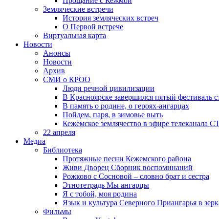
Прощание с Кежмой
Земляческие встречи
История земляческих встреч
О Первой встрече
Виртуальная карта
Новости
Анонсы
Новости
Архив
СМИ о КРОО
Люди речной цивилизации
В Красноярске завершился пятый фестиваль 
В память о родине, о героях-ангарцах
Пойдем, паря, в зимовье выть
Кежемское землячество в эфире телеканала С
22 апреля
Медиа
Библиотека
Протяжные песни Кежемского района
Живи Дворец Сборник воспоминаний
Рожково с Сосновой – словно брат и сестра
Этнотетрадь Мы ангарцы
Я с тобой, моя родина
Язык и культура Северного Приангарья в зерк
Фильмы