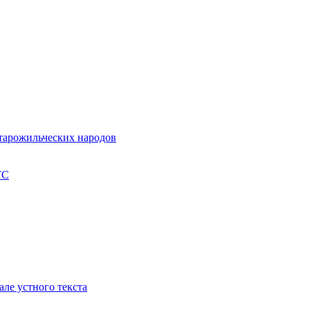
старожильческих народов
ТС
але устного текста