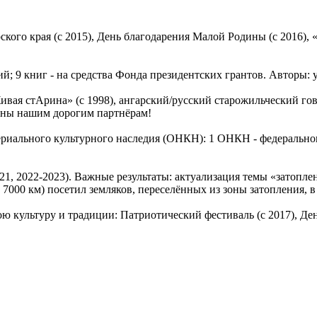
ого края (с 2015), День благодарения Малой Родины (с 2016), «
аний; 9 книг - на средства Фонда президентских грантов. Авторы
вая стАрина» (с 1998), ангарский/русский старожильческий го
рны нашим дорогим партнёрам!
териального культурного наследия (ОНКН): 1 ОНКН - федерально
21, 2022-2023). Важные результаты: актуализация темы «затопле
7000 км) посетил земляков, переселённых из зоны затопления, в
ю культуру и традиции: Патриотический фестиваль (с 2017), День