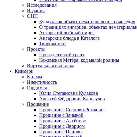
Исследования
Издания
ОНН
Бурдук как объект нематериального наследия
О традициях ангарцев, объектах нематериаль
Ангарский рыбный пирог
Ангарские блюда в Каталоге
Творожники
Проекты
Президентский грант
Кежемская Матёра: код малой родины
Виртуальная выставка
Кежмари
Кто мы
Идентичность
Гордимся
Юлия Степановна Кулакова
Алексей Фёдорович Карнаухов
Прощание
Прощание с Сосново-Рожково
Прощание с Заимкой
Прощание с Аксёново
Прощание с Дворцом
Прощание с Паново