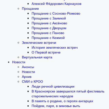
Алексей Фёдорович Карнаухов
Прощание
Прощание с Сосново-Рожково
Прощание с Заимкой
Прощание с Аксёново
Прощание с Дворцом
Прощание с Паново
Прощание с Кежмой
Земляческие встречи
История земляческих встреч
О Первой встрече
Виртуальная карта
Новости
Анонсы
Новости
Архив
СМИ о КРОО
Люди речной цивилизации
В Красноярске завершился пятый фестиваль
старожильческих народов
В память о родине, о героях-ангарцах
Пойдем, паря, в зимовье выть