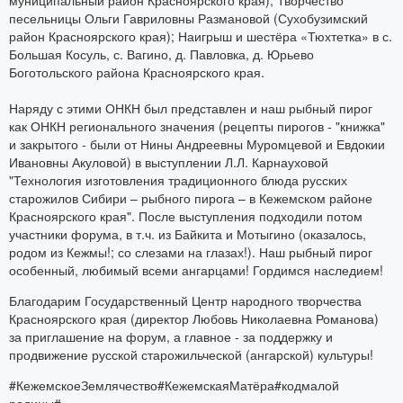
песельницы Ольги Гавриловны Размановой (Сухобузимский
район Красноярского края); Наигрыш и шестёра «Тюхтетка» в с.
Большая Косуль, с. Вагино, д. Павловка, д. Юрьево
Боготольского района Красноярского края.
Наряду с этими ОНКН был представлен и наш рыбный пирог
как ОНКН регионального значения (рецепты пирогов - "книжка"
и закрытого - были от Нины Андреевны Муромцевой и Евдокии
Ивановны Акуловой) в выступлении Л.Л. Карнауховой
"Технология изготовления традиционного блюда русских
старожилов Сибири – рыбного пирога – в Кежемском районе
Красноярского края". После выступления подходили потом
участники форума, в т.ч. из Байкита и Мотыгино (оказалось,
родом из Кежмы!; со слезами на глазах!). Наш рыбный пирог
особенный, любимый всеми ангарцами! Гордимся наследием!
Благодарим Государственный Центр народного творчества
Красноярского края (директор Любовь Николаевна Романова)
за приглашение на форум, а главное - за поддержку и
продвижение русской старожильческой (ангарской) культуры!
#КежемскоеЗемлячество#КежемскаяМатёра#кодмалой
родины#