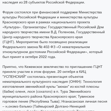
наследия из 28 субъектов Российской Федерации.
Форум состоялся при финансовой поддержке Министерства
культуры Российской Федерации и министерства культуры
Красноярского края в рамках национального проекта
«Культура». Организаторы: Государственный Российский Дом
народного творчества имени В.Д. Поленова, Государственный
Центр народного творчества Красноярского края
(ГЦНТ). Мероприятие было посвящено реализации
Федерального закона № 402-ФЗ «О нематериальном
этнокультурном достоянии Российской Федерации», который
был принят в октябре 2022 года.
Приятно, что Кежемское землячество по приглашению ГЦНТ
приняло участие в этом форуме. 20 октября в КИЦ
"УСПЕНСКИЙ" состоялась презентация объектов
нематериального культурного наследия (ОНКН): Технология
изготовления эвенкийской куклы "аюкан" из костей плюсны
(бабки) оленя, лося (сохатого) в п. Тура Эвенкийского
муниципального района Красноярского края; Тувинское
горловое пение (Республика Тыва); Нганасанская личная песня
– н,онэмэ бэлымэ (Таймырский Долгано-Ненецкий
муниципальный район Красноярского края); Творчество