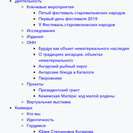
Деятельность
Ключевые мероприятия
Пятый фестиваль старожильческих народов
Первый день фестиваля 2019
V Фестиваль старожильческих народов
Исследования
Издания
ОНН
Бурдук как объект нематериального наследия
О традициях ангарцев, объектах
нематериального
Ангарский рыбный пирог
Ангарские блюда в Каталоге
Творожники
Проекты
Президентский грант
Кежемская Матёра: код малой родины
Виртуальная выставка
Кежмари
Кто мы
Идентичность
Гордимся
Юлия Степановна Кулакова