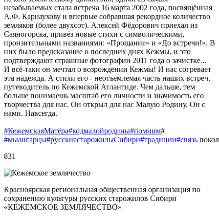
незабываемых стала встреча 16 марта 2002 года, посвящённая
А.Ф. Карнаухову и впервые собравшая рекордное количество
земляков (более двухсот). Алексей Фёдорович приехал из
Саяногорска, привёз новые стихи с символическими,
пронзительными названиями: «Прощание» и «До встречи!». В
них было предсказание о последних днях Кежмы, и это
подтверждают страшные фотографии 2011 года о зачистке...
И всё-таки он мечтал о возрождении Кежмы! И нас согревает
эта надежда. А стихи его - неотъемлемая часть наших встреч,
путеводитель по Кежемской Атлантиде. Чем дальше, тем
больше понимаешь масштаб его личности и значимость его
творчества для нас. Он открыл для нас Малую Родину. Он с
нами. Навсегда.
#КежемскаяМатёра
#кодмалойродины
#помним
#
#мыангарцы
#русскиестарожилыСибири
#традиции
#связь
покол
831
Красноярская региональная общественная организация по
сохранению культуры русских старожилов Сибири
«КЕЖЕМСКОЕ ЗЕМЛЯЧЕСТВО»