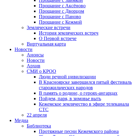
Прощание с Заимкой
Прощание с Аксёново
Прощание с Дворцом
Прощание с Паново
Прощание с Кежмой
Земляческие встречи
История земляческих встреч
О Первой встрече
Виртуальная карта
Новости
Анонсы
Новости
Архив
СМИ о КРОО
Люди речной цивилизации
В Красноярске завершился пятый фестиваль
старожильческих народов
В память о родине, о героях-ангарцах
Пойдем, паря, в зимовье выть
Кежемское землячество в эфире телеканала
СТС
22 апреля
Медиа
Библиотека
Протяжные песни Кежемского района