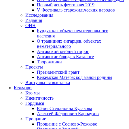
Первый день фестиваля 2019
V Фестиваль старожильческих народов
Исследования
Издания
ОНН
Бурдук как объект нематериального
наследия
О традициях ангарцев, объектах
нематериального
Ангарский рыбный пирог
Ангарские блюда в Каталоге
Творожники
Проекты
Президентский грант
Кежемская Матёра: код малой родины
Виртуальная выставка
Кежмари
Кто мы
Идентичность
Гордимся
Юлия Степановна Кулакова
Алексей Фёдорович Карнаухов
Прощание
Прощание с Сосново-Рожково