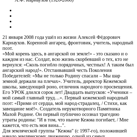
21 января 2008 года ушёл из жизни Алексей Фёдорович
Карнаухов. Коренной ангарец, фронтовик, учитель, народный
поэт.
«Мой корень здесь, в ангарской он земле!» - это сказано и о
каждом из нас. Солдат, всю жизнь скорбевший о тех, кто не
вернулся: «Сколь погибло порядочных, честных! А таким был
ангарский народ!». Отстаивавший честь Поколения
Победителей: «Мы не только Родину спасали – Мы шар
земной держали на плечах». Учитель, директор Кежемской
школы, заведующий роно, отличник народного просвещения.
Его УРОК длился сорок лет! Двадцать выпусков: «Ученики –
мой самый главный труд…». Первый кежемский народный
поэт: «Прими от сердца, мой народ-страдалец, / Стихи, как
завещание моё!». Создатель нерукотворного Памятника
Малой Родине. Он первый публично осознал трагедию
утраты родины: "И в том, что нынче Кежма погибает, / Мне
кажется, что есть моя вина...".
Для земляческой группы "Кежма" (с 1997-го), положившей
начало земляческому движению, одной из самых