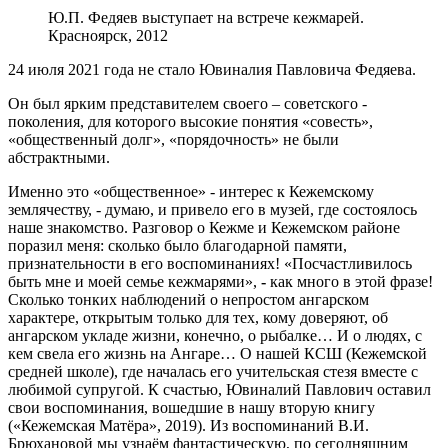
Ю.П. Федяев выступает на встрече кежмарей.
Красноярск, 2012
24 июля 2021 года не стало Ювиналия Павловича Федяева.
Он был ярким представителем своего – советского -
поколения, для которого высокие понятия «совесть»,
«общественный долг», «порядочность» не были
абстрактными.
Именно это «общественное» - интерес к Кежемскому
землячеству, - думаю, и привело его в музей, где состоялось
наше знакомство. Разговор о Кежме и Кежемском районе
поразил меня: сколько было благодарной памяти,
признательности в его воспоминаниях! «Посчастливилось
быть мне и моей семье кежмарями»,
-
как много в этой фразе!
Сколько тонких наблюдений о непростом ангарском
характере, открытым только для тех, кому доверяют, об
ангарском укладе жизни, конечно, о рыбалке… И о людях, с
кем свела его жизнь на Ангаре… О нашей КСШ (Кежемской
средней школе), где началась его учительская стезя вместе с
любимой супругой. К счастью, Ювиналий Павлович оставил
свои воспоминания, вошедшие в нашу вторую книгу
(«Кежемская Матёра», 2019). Из воспоминаний В.И.
Брюхановой мы узнаём фантастическую, по сегодняшним