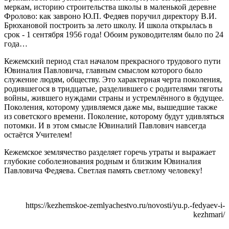
меркам, историю строительства школы в маленькой деревне
Фролово: как завроно Ю.П. Федяев поручил директору В.И.
Брюхановой построить за лето школу. И школа открылась в
срок - 1 сентября 1956 года! Обоим руководителям было по 24
года…
Кежемский период стал началом прекрасного трудового пути
Ювиналия Павловича, главным смыслом которого было
служение людям, обществу. Это характерная черта поколения,
родившегося в тридцатые, разделившего с родителями тяготы
войны, жившего нуждами страны и устремлённого в будущее.
Поколения, которому удивляемся даже мы, вышедшие также
из советского времени. Поколение, которому будут удивляться
потомки. И в этом смысле Ювиналий Павлович навсегда
остаётся Учителем!
Кежемское землячество разделяет горечь утраты и выражает
глубокие соболезнования родным и близким Ювиналия
Павловича Федяева. Светлая память светлому человеку!
https://kezhemskoe-zemlyachestvo.ru/novosti/yu.p.-fedyaev-i-
kezhmari/