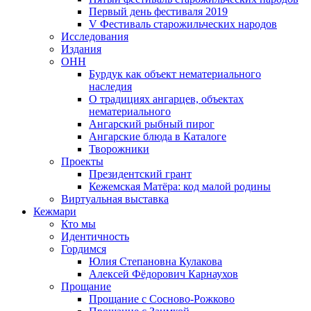
Первый день фестиваля 2019
V Фестиваль старожильческих народов
Исследования
Издания
ОНН
Бурдук как объект нематериального
наследия
О традициях ангарцев, объектах
нематериального
Ангарский рыбный пирог
Ангарские блюда в Каталоге
Творожники
Проекты
Президентский грант
Кежемская Матёра: код малой родины
Виртуальная выставка
Кежмари
Кто мы
Идентичность
Гордимся
Юлия Степановна Кулакова
Алексей Фёдорович Карнаухов
Прощание
Прощание с Сосново-Рожково