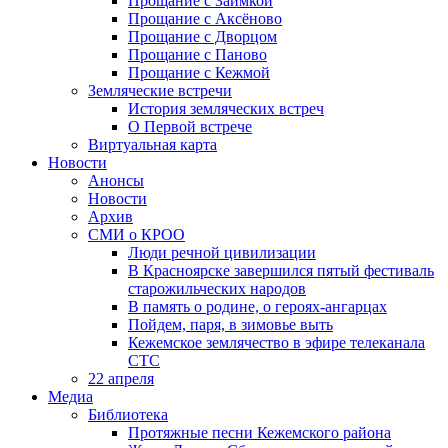
Прощание с Заимкой
Прощание с Аксёново
Прощание с Дворцом
Прощание с Паново
Прощание с Кежмой
Земляческие встречи
История земляческих встреч
О Первой встрече
Виртуальная карта
Новости
Анонсы
Новости
Архив
СМИ о КРОО
Люди речной цивилизации
В Красноярске завершился пятый фестиваль
старожильческих народов
В память о родине, о героях-ангарцах
Пойдем, паря, в зимовье выть
Кежемское землячество в эфире телеканала
СТС
22 апреля
Медиа
Библиотека
Протяжные песни Кежемского района