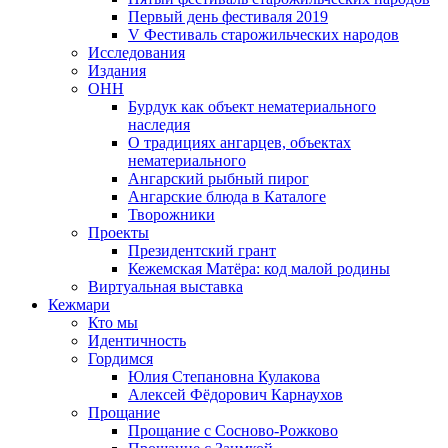
Первый день фестиваля 2019
V Фестиваль старожильческих народов
Исследования
Издания
ОНН
Бурдук как объект нематериального
наследия
О традициях ангарцев, объектах
нематериального
Ангарский рыбный пирог
Ангарские блюда в Каталоге
Творожники
Проекты
Президентский грант
Кежемская Матёра: код малой родины
Виртуальная выставка
Кежмари
Кто мы
Идентичность
Гордимся
Юлия Степановна Кулакова
Алексей Фёдорович Карнаухов
Прощание
Прощание с Сосново-Рожково