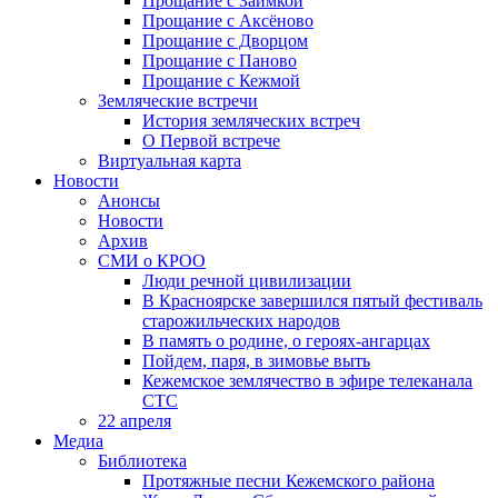
Прощание с Заимкой
Прощание с Аксёново
Прощание с Дворцом
Прощание с Паново
Прощание с Кежмой
Земляческие встречи
История земляческих встреч
О Первой встрече
Виртуальная карта
Новости
Анонсы
Новости
Архив
СМИ о КРОО
Люди речной цивилизации
В Красноярске завершился пятый фестиваль
старожильческих народов
В память о родине, о героях-ангарцах
Пойдем, паря, в зимовье выть
Кежемское землячество в эфире телеканала
СТС
22 апреля
Медиа
Библиотека
Протяжные песни Кежемского района