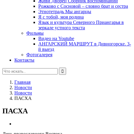
Живи Дворец Сборник воспоминаний
Рожково с Сосновой – словно брат и сестра
Этнотетрадь Мы ангарцы
Я с тобой, моя родина
Язык и культура Северного Приангарья в
зеркале устного текста
Фильмы
Видео на Youtube
АНГАРСКИЙ МАРШРУТ в Дивногорске. 3-
й выезд
Фотогалерея
Контакты
Главная
Новости
Новости
ПАСХА
ПАСХА
День православного Востока,