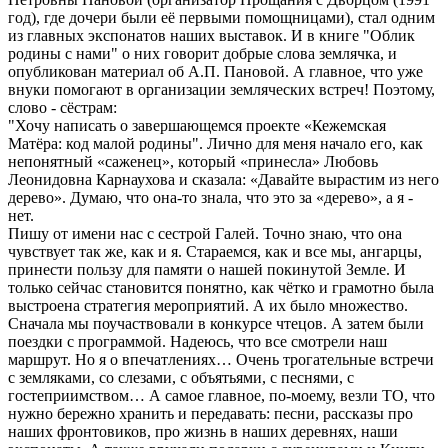
год), где дочери были её первыми помощницами), стал одним
из главных экспонатов наших выставок. И в книге "Облик
родины с нами" о них говорит добрые слова землячка, и
опубликован материал об А.П. Пановой. А главное, что уже
внуки помогают в организации земляческих встреч! Поэтому,
слово - сёстрам:
"Хочу написать о завершающемся проекте «Кежемская
Матёра: код малой родины". Лично для меня начало его, как
непонятный «саженец», который «принесла» Любовь
Леонидовна Карнаухова и сказала: «Давайте вырастим из него
дерево». Думаю, что она-то знала, что это за «дерево», а я -
нет.
Пишу от имени нас с сестрой Галей. Точно знаю, что она
чувствует так же, как и я. Стараемся, как и все мы, ангарцы,
принести пользу для памяти о нашей покинутой Земле. И
только сейчас становится понятно, как чётко и грамотно была
выстроена стратегия мероприятий. А их было множество.
Сначала мы поучаствовали в конкурсе чтецов. А затем были
поездки с программой. Надеюсь, что все смотрели наш
маршрут. Но я о впечатлениях… Очень трогательные встречи
с земляками, со слезами, с объятьями, с песнями, с
гостеприимством… А самое главное, по-моему, везли ТО, что
нужно бережно хранить и передавать: песни, рассказы про
наших фронтовиков, про жизнь в наших деревнях, наши