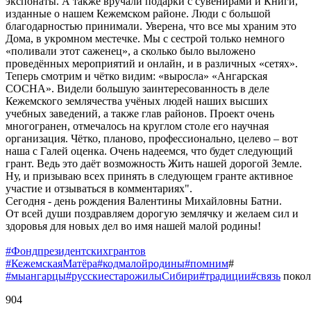
экспонаты. А также вручали подарки с сувенирами и Книги,
изданные о нашем Кежемском районе. Люди с большой
благодарностью принимали. Уверена, что все мы храним это
Дома, в укромном местечке. Мы с сестрой только немного
«поливали этот саженец», а сколько было выложено
проведённых мероприятий и онлайн, и в различных «сетях».
Теперь смотрим и чётко видим: «выросла» «Ангарская
СОСНА». Видели большую заинтересованность в деле
Кежемского землячества учёных людей наших высших
учебных заведений, а также глав районов. Проект очень
многогранен, отмечалось на круглом столе его научная
организация. Чётко, планово, профессионально, целево – вот
наша с Галей оценка. Очень надеемся, что будет следующий
грант. Ведь это даёт возможность Жить нашей дорогой Земле.
Ну, и призываю всех принять в следующем гранте активное
участие и отзываться в комментариях".
Сегодня - день рождения Валентины Михайловны Батни.
От всей души поздравляем дорогую землячку и желаем сил и
здоровья для новых дел во имя нашей малой родины!
#Фондпрезидентскихгрантов
#КежемскаяМатёра
#кодмалойродины
#помним
#
#мыангарцы
#русскиестарожилыСибири
#традиции
#связь
покол
904