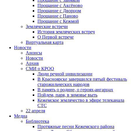
Прощание с Заимкой
Прощание с Аксёново
Прощание с Дворцом
Прощание с Паново
Прощание с Кежмой
Земляческие встречи
История земляческих встреч
О Первой встрече
Виртуальная карта
Новости
Анонсы
Новости
Архив
СМИ о КРОО
Люди речной цивилизации
В Красноярске завершился пятый фестиваль
старожильческих народов
В память о родине, о героях-ангарцах
Пойдем, паря, в зимовье выть
Кежемское землячество в эфире телеканала
СТС
22 апреля
Медиа
Библиотека
Протяжные песни Кежемского района