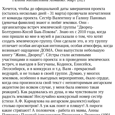
Хочется, чтобы до официальной даты завершения проекта
(осталось несколько дней - 31 марта) прозвучали впечатления
от команды проекта. Сестёр Валентину и Галину Пановых
(девичья фамилия) знают и любят земляки. Они -
организаторы встреч земляческой группы "Дворец-
Болтурино-Косой Бык-Покова". Знаю их с 2010 года, когда
они пришли ко мне в музей и рассказали о том, что хотят
создать земляческую группу. Они сделали это, и эту группу
отличает особая ангарская интонация, особая атмосфера, когда
возникает ощущение ДОМА. Они выпустили небольшую
книгу "Живи, Дворец!". Сёстры стали активными
участницами и нашего проекта: и в проведении земляческих
встреч, и выездов в Богучаны, Кодинск, Енисейск,
Лесосибирск, и в конкурсах и т.д. Валя - прекрасный
ведущий, и не только в своей группе. Думаю, у многих
земляков, особенно в выездных мероприятиях, ёкало сердце,
когда она произносила свой текст с неповторимым ангарским
акцентом (во всяком случае, у меня была именно такая
реакция!). Как радовалась их душа, и мы чувствовали эту
радость земляков! Неслучайно конкурсный номер сестёр
(стихи А.Ф. Карнаухова на ангарском диалекте) набрал
столько просмотров! А уж как поют и пляшут! А пироги
какие стряпают! А половичок - работа их мамы, Анны
Петровны Пановой (организатор Прощания с Дворцом (1991