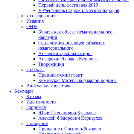
Первый день фестиваля 2019
V Фестиваль старожильческих народов
Исследования
Издания
ОНН
Бурдук как объект нематериального
наследия
О традициях ангарцев, объектах
нематериального
Ангарский рыбный пирог
Ангарские блюда в Каталоге
Творожники
Проекты
Президентский грант
Кежемская Матёра: код малой родины
Виртуальная выставка
Кежмари
Кто мы
Идентичность
Гордимся
Юлия Степановна Кулакова
Алексей Фёдорович Карнаухов
Прощание
Прощание с Сосново-Рожково