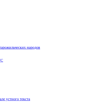
старожильческих народов
ТС
але устного текста