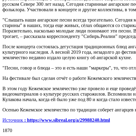
русском Севере 300 лет назад. Сегодня старинные ангарские п
фольклора. Участвовали в концерте и другие коллективы, в том
"Слышать наши ангарские песни всегда трогательно. Сегодня 
старины" в наших, тогда еще живых, сёлах общаются со старика
Поразительно, насколько молодые люди понимают эти песни. В 
трогает, – рассказала корреспонденту "Сибирь.Реалии" предсе
После концерта состоялась дегустация традиционных блюд анга
культурного наследия. А весной 2019 года, незадолго до фести
землячество недавно издало целую книгу об ангарской кухне.
"Песни, говор и блюда – это и есть наши "маркеры", то, что от
На фестивале был сделан отчёт о работе Кежемского землячеств
В этом году Кежемское землячество уже провело и еще проведёт
видеоматериалов о культуре русских старожилов. Вспомнили н
Кулакова начала, когда ей было уже под 80 и когда стало извес
Осенью Кежемское землячество по традиции соберет ангарцев 
Источник
:
https://www.sibreal.org/a/29988240.html
1870