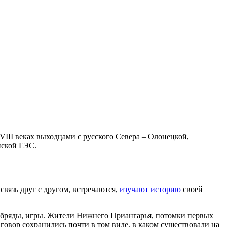
III веках выходцами с русского Севера – Олонецкой,
нской ГЭС.
вязь друг с другом, встречаются,
изучают историю
своей
обряды, игры. Жители Нижнего Приангарья, потомки первых
говор сохранились почти в том виде, в каком существовали на