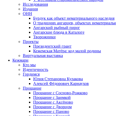
Исследования
Издания
ОНН
Бурдук как объект нематериального наследия
О традициях ангарцев, объектах нематериаль
Ангарский рыбный пирог
Ангарские блюда в Каталоге
Творожники
Проекты
Президентский грант
Кежемская Матёра: код малой родины
Виртуальная выставка
Кежмари
Кто мы
Идентичность
Гордимся
Юлия Степановна Кулакова
Алексей Фёдорович Карнаухов
Прощание
Прощание с Сосново-Рожково
Прощание с Заимкой
Прощание с Аксёново
Прощание с Дворцом
Прощание с Паново