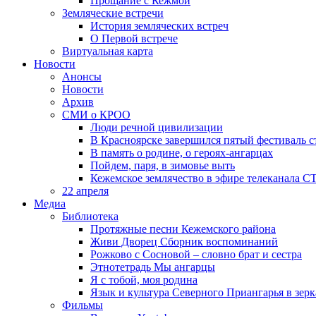
Прощание с Кежмой
Земляческие встречи
История земляческих встреч
О Первой встрече
Виртуальная карта
Новости
Анонсы
Новости
Архив
СМИ о КРОО
Люди речной цивилизации
В Красноярске завершился пятый фестиваль 
В память о родине, о героях-ангарцах
Пойдем, паря, в зимовье выть
Кежемское землячество в эфире телеканала С
22 апреля
Медиа
Библиотека
Протяжные песни Кежемского района
Живи Дворец Сборник воспоминаний
Рожково с Сосновой – словно брат и сестра
Этнотетрадь Мы ангарцы
Я с тобой, моя родина
Язык и культура Северного Приангарья в зерк
Фильмы