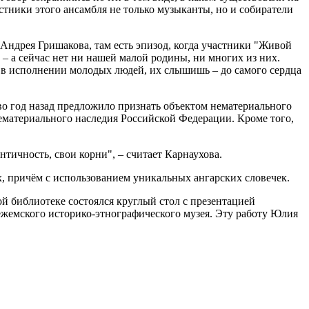
стники этого ансамбля не только музыканты, но и собиратели
Андрея Гришакова, там есть эпизод, когда участники "Живой
 – а сейчас нет ни нашей малой родины, ни многих из них.
", в исполнении молодых людей, их слышишь – до самого сердца
тво год назад предложило признать объектом нематериального
 нематериального наследия Российской Федерации. Кроме того,
нтичность, свои корни", – считает Карнаухова.
хах, причём с использованием уникальных ангарских словечек.
ой библиотеке состоялся круглый стол с презентацией
ежемского историко-этнографического музея. Эту работу Юлия