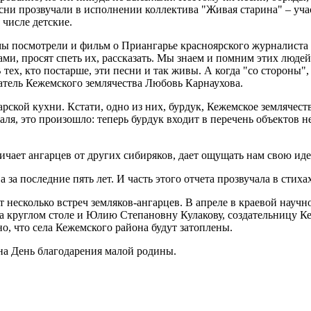
есни прозвучали в исполнении коллектива "Живая старина" – уча
 числе детские.
мы посмотрели и фильм о Приангарье красноярского журналиста 
ми, просят спеть их, рассказать. Мы знаем и помним этих людей
тех, кто постарше, эти песни и так живы. А когда "со стороны
датель Кежемского землячества Любовь Карнаухова.
рской кухни. Кстати, одно из них, бурдук, Кежемское землячес
валя, это произошло: теперь бурдук входит в перечень объектов
личает ангарцев от других сибиряков, дает ощущать нам свою иде
а за последние пять лет. И часть этого отчета прозвучала в сти
 несколько встреч земляков-ангарцев. В апреле в краевой научн
а круглом столе и Юлию Степановну Кулакову, создательницу К
тно, что села Кежемского района будут затоплены.
на День благодарения малой родины.