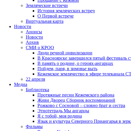
Прощание с Кежмой
Земляческие встречи
История земляческих встреч
О Первой встрече
Виртуальная карта
Новости
Анонсы
Новости
Архив
СМИ о КРОО
Люди речной цивилизации
В Красноярске завершился пятый фестиваль 
В память о родине, о героях-ангарцах
Пойдем, паря, в зимовье выть
Кежемское землячество в эфире телеканала С
22 апреля
Медиа
Библиотека
Протяжные песни Кежемского района
Живи Дворец Сборник воспоминаний
Рожково с Сосновой – словно брат и сестра
Этнотетрадь Мы ангарцы
Я с тобой, моя родина
Язык и культура Северного Приангарья в зерк
Фильмы