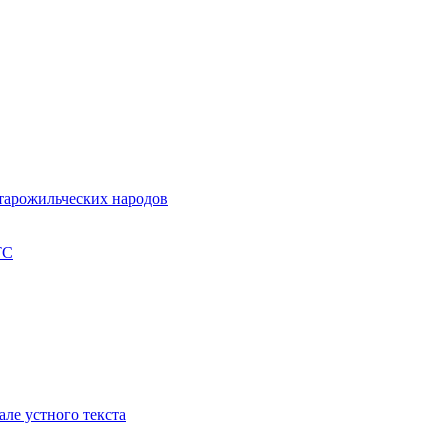
старожильческих народов
ТС
але устного текста